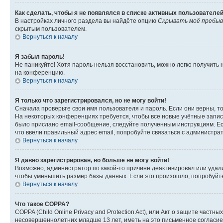
Как сделать, чтобы я не появлялся в списке активных пользователе
В настройках личного раздела вы найдёте опцию
Скрывать моё пребыв
скрытым пользователем.
Вернуться к началу
Я забыл пароль!
Не паникуйте! Хотя пароль нельзя восстановить, можно легко получить
на конференцию.
Вернуться к началу
Я только что зарегистрировался, но не могу войти!
Сначала проверьте свои имя пользователя и пароль. Если они верны, т
На некоторых конференциях требуется, чтобы все новые учётные запис
было прислано email-сообщение, следуйте полученным инструкциям. Есл
что ввели правильный адрес email, попробуйте связаться с администра
Вернуться к началу
Я давно зарегистрирован, но больше не могу войти!
Возможно, администратор по какой-то причине деактивировал или удал
чтобы уменьшить размер базы данных. Если это произошло, попробуйте 
Вернуться к началу
Что такое COPPA?
COPPA (Child Online Privacy and Protection Act), или Акт о защите час
несовершеннолетних младше 13 лет, иметь на это письменное согласи