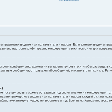
вы правильно вводите имя пользователя и пароль. Если данные введены прав
равильно настроил конфигурацию конференции, свяжитесь с ним для исправле
 настроил конференцию: должны ли вы зарегистрироваться, чтобы размещать 
чные сообщения, отправка email-сообщений, участие в группах и т. д. Регис
я?
ом посещении
, вы сможете оставаться под своим именем на конференции тол
ы вам не приходилось вводить имя пользователя и пароль каждый раз, вы мож
блиотеке, интернет-кафе, университете и т. д. Если пункт
Автоматически вх