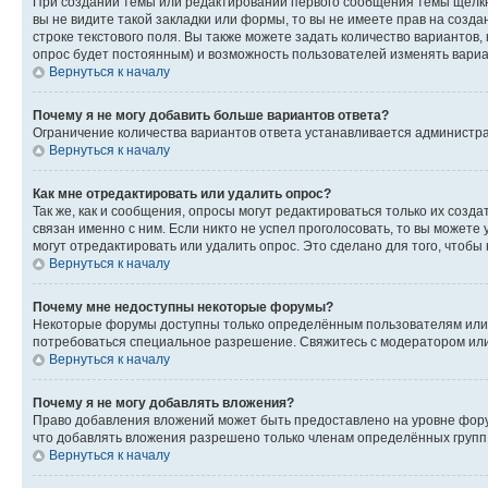
При создании темы или редактировании первого сообщения темы щёлкн
вы не видите такой закладки или формы, то вы не имеете прав на созда
строке текстового поля. Вы также можете задать количество вариантов,
опрос будет постоянным) и возможность пользователей изменять вариан
Вернуться к началу
Почему я не могу добавить больше вариантов ответа?
Ограничение количества вариантов ответа устанавливается администр
Вернуться к началу
Как мне отредактировать или удалить опрос?
Так же, как и сообщения, опросы могут редактироваться только их соз
связан именно с ним. Если никто не успел проголосовать, то вы можете
могут отредактировать или удалить опрос. Это сделано для того, чтобы
Вернуться к началу
Почему мне недоступны некоторые форумы?
Некоторые форумы доступны только определённым пользователям или г
потребоваться специальное разрешение. Свяжитесь с модератором ил
Вернуться к началу
Почему я не могу добавлять вложения?
Право добавления вложений может быть предоставлено на уровне фору
что добавлять вложения разрешено только членам определённых групп.
Вернуться к началу