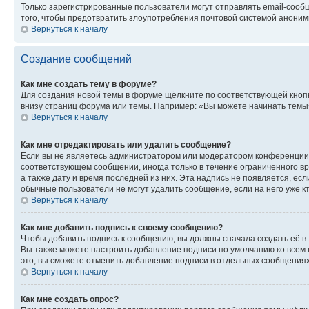
Только зарегистрированные пользователи могут отправлять email-сооб
того, чтобы предотвратить злоупотребления почтовой системой анони
Вернуться к началу
Создание сообщений
Как мне создать тему в форуме?
Для создания новой темы в форуме щёлкните по соответствующей кнопк
внизу страниц форума или темы. Например: «Вы можете начинать темы»,
Вернуться к началу
Как мне отредактировать или удалить сообщение?
Если вы не являетесь администратором или модератором конференции, 
соответствующем сообщении, иногда только в течение ограниченного вр
а также дату и время последней из них. Эта надпись не появляется, е
обычные пользователи не могут удалить сообщение, если на него уже кт
Вернуться к началу
Как мне добавить подпись к своему сообщению?
Чтобы добавить подпись к сообщению, вы должны сначала создать её в
Вы также можете настроить добавление подписи по умолчанию ко всем
это, вы сможете отменить добавление подписи в отдельных сообщения
Вернуться к началу
Как мне создать опрос?