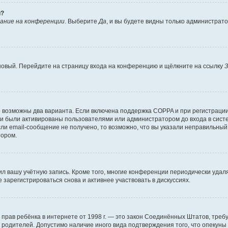
й?
ание на конференции
. Выберите
Да
, и вы будете видны только администрат
 новый. Перейдите на страницу входа на конференцию и щёлкните на ссылку
З
о возможны два варианта. Если включена поддержка COPPA и при регистрации 
и были активированы пользователями или администратором до входа в систе
и email-сообщение не получено, то возможно, что вы указали неправильный 
тором.
ил вашу учётную запись. Кроме того, многие конференции периодически уда
зарегистрироваться снова и активнее участвовать в дискуссиях.
тных прав ребёнка в интернете от 1998 г. — это закон Соединённых Штатов, т
е родителей. Допустимо наличие иного вида подтверждения того, что опек