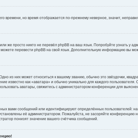
него времени, но время отображается по-прежнему неверное, значит, неправ
или же просто никто не перевёл phpBB на ваш язык. Попробуйте узнать у ад
ами можете перевести phpBB на свой язык. Дополнительную информацию вы мо
дно из них может относиться к вашему званию, обычно это звёздочки, квадр
ние известно как «аватара» и обычно уникально для каждого пользователя. О
использовать аватары, свяжитесь с администратором конференции для выясне
нных вами сообщений или идентифицируют определённых пользователей: на
установлены её администратором. Пожалуйста, не засоряйте конференцию н
тратор понизят значение вашего счётчика сообщений.
ренцию!