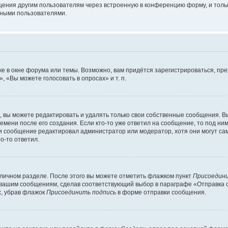
щения другим пользователям через встроенную в конференцию форму, и толь
мными пользователями.
е в окне форума или темы. Возможно, вам придётся зарегистрироваться, пр
 «Вы можете голосовать в опросах» и т. п.
вы можете редактировать и удалять только свои собственные сообщения. В
емени после его создания. Если кто-то уже ответил на сообщение, то под ни
сли сообщение редактировал администратор или модератор, хотя они могут са
о-то ответил.
 личном разделе. После этого вы можете отметить флажком пункт
Присоедини
 вашим сообщениям, сделав соответствующий выбор в параграфе «Отправка 
х, убрав флажок
Присоединить подпись
в форме отправки сообщения.