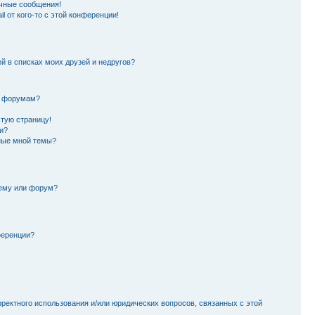
чные сообщения!
l от кого-то с этой конференции!
й в списках моих друзей и недругов?
и форумам?
стую страницу!
и?
ные мной темы?
тему или форум?
ференции?
рректного использования и/или юридических вопросов, связанных с этой