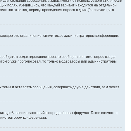
 для создания сообщения, в зависимости от используемого стиля; если
ющих полях, убедившись, что каждый вариант находится на отдельной
иантов ответа», период проведения опроса в днях (0 означает, что
шающее это ограничение, свяжитесь с администратором конференции.
ерейдите к редактированию первого сообщения в теме; опрос всегда
 кто-то уже проголосовал, то только модераторы или администраторы
 темы и оставлять сообщения, совершать другие действия, вам может
шить добавление вложений в определённых форумах. Также возможно,
министратором конференции.