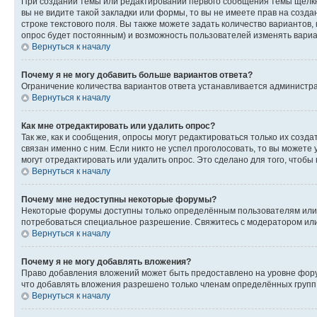
При создании темы или редактировании первого сообщения темы щёлкн
вы не видите такой закладки или формы, то вы не имеете прав на созда
строке текстового поля. Вы также можете задать количество вариантов,
опрос будет постоянным) и возможность пользователей изменять вариан
Вернуться к началу
Почему я не могу добавить больше вариантов ответа?
Ограничение количества вариантов ответа устанавливается администр
Вернуться к началу
Как мне отредактировать или удалить опрос?
Так же, как и сообщения, опросы могут редактироваться только их соз
связан именно с ним. Если никто не успел проголосовать, то вы можете
могут отредактировать или удалить опрос. Это сделано для того, чтобы
Вернуться к началу
Почему мне недоступны некоторые форумы?
Некоторые форумы доступны только определённым пользователям или г
потребоваться специальное разрешение. Свяжитесь с модератором ил
Вернуться к началу
Почему я не могу добавлять вложения?
Право добавления вложений может быть предоставлено на уровне фору
что добавлять вложения разрешено только членам определённых групп.
Вернуться к началу