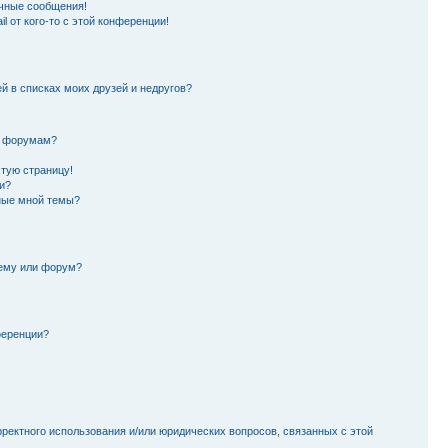
чные сообщения!
l от кого-то с этой конференции!
й в списках моих друзей и недругов?
и форумам?
стую страницу!
и?
ные мной темы?
тему или форум?
ференции?
рректного использования и/или юридических вопросов, связанных с этой