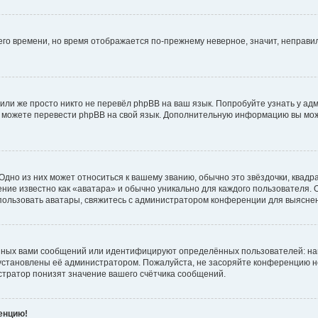
него времени, но время отображается по-прежнему неверное, значит, неправ
или же просто никто не перевёл phpBB на ваш язык. Попробуйте узнать у ад
ами можете перевести phpBB на свой язык. Дополнительную информацию вы мо
дно из них может относиться к вашему званию, обычно это звёздочки, квадр
ние известно как «аватара» и обычно уникально для каждого пользователя. О
использовать аватары, свяжитесь с администратором конференции для выясне
нных вами сообщений или идентифицируют определённых пользователей: на
установлены её администратором. Пожалуйста, не засоряйте конференцию н
тратор понизят значение вашего счётчика сообщений.
ренцию!