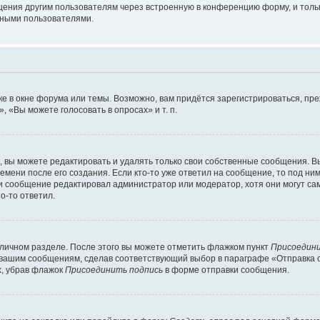
щения другим пользователям через встроенную в конференцию форму, и толь
мными пользователями.
е в окне форума или темы. Возможно, вам придётся зарегистрироваться, пр
 «Вы можете голосовать в опросах» и т. п.
вы можете редактировать и удалять только свои собственные сообщения. В
емени после его создания. Если кто-то уже ответил на сообщение, то под ни
сли сообщение редактировал администратор или модератор, хотя они могут са
о-то ответил.
 личном разделе. После этого вы можете отметить флажком пункт
Присоедини
 вашим сообщениям, сделав соответствующий выбор в параграфе «Отправка 
х, убрав флажок
Присоединить подпись
в форме отправки сообщения.