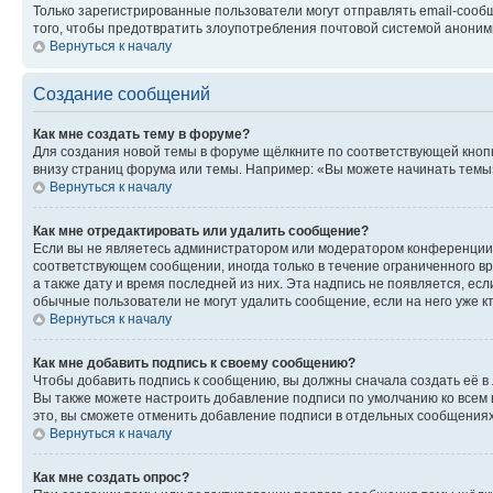
Только зарегистрированные пользователи могут отправлять email-сооб
того, чтобы предотвратить злоупотребления почтовой системой анони
Вернуться к началу
Создание сообщений
Как мне создать тему в форуме?
Для создания новой темы в форуме щёлкните по соответствующей кнопк
внизу страниц форума или темы. Например: «Вы можете начинать темы»,
Вернуться к началу
Как мне отредактировать или удалить сообщение?
Если вы не являетесь администратором или модератором конференции, 
соответствующем сообщении, иногда только в течение ограниченного вр
а также дату и время последней из них. Эта надпись не появляется, е
обычные пользователи не могут удалить сообщение, если на него уже кт
Вернуться к началу
Как мне добавить подпись к своему сообщению?
Чтобы добавить подпись к сообщению, вы должны сначала создать её в
Вы также можете настроить добавление подписи по умолчанию ко всем
это, вы сможете отменить добавление подписи в отдельных сообщения
Вернуться к началу
Как мне создать опрос?