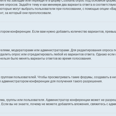
ите на закладке или перейдите в форму
Создать опрос
под основной формой
ние опросов. Задайте тему и как минимум два варианта ответа в соответству
 которые могут выбрать пользователи при голосовании, с помощью опции «Вар
т, за который они проголосовали.
атором конференции. Если вам нужно добавить количество вариантов, превы
дателями, модераторами или администраторами. Для редактирования опроса п
 удалить опрос или отредактировать любой из вариантов ответа. Однако если
 нельзя было менять варианты ответов во время голосования.
руппам пользователей. Чтобы просматривать такие форумы, создавать в них
и администратором конференции для получения такого разрешения.
ма, группы или пользователя. Администратор конференции может не разре
 Если вы не знаете, почему не можете добавлять вложения, свяжитесь с ад