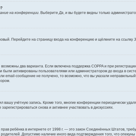
й?
ание на конференции
. Выберите
Да
, и вы будете видны только администрат
 новый. Перейдите на страницу входа на конференцию и щёлкните на ссылку
З
о возможны два варианта. Если включена поддержка COPPA и при регистрации 
и были активированы пользователями или администратором до входа в систе
и email-сообщение не получено, то возможно, что вы указали неправильный 
тором.
ил вашу учётную запись. Кроме того, многие конференции периодически уда
зарегистрироваться снова и активнее участвовать в дискуссиях.
тных прав ребёнка в интернете от 1998 г. — это закон Соединённых Штатов, т
е родителей. Допустимо наличие иного вида подтверждения того, что опек