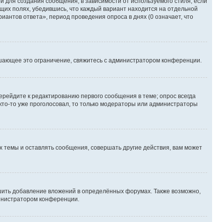
 для создания сообщения, в зависимости от используемого стиля; если
ющих полях, убедившись, что каждый вариант находится на отдельной
иантов ответа», период проведения опроса в днях (0 означает, что
шающее это ограничение, свяжитесь с администратором конференции.
ерейдите к редактированию первого сообщения в теме; опрос всегда
 кто-то уже проголосовал, то только модераторы или администраторы
 темы и оставлять сообщения, совершать другие действия, вам может
шить добавление вложений в определённых форумах. Также возможно,
министратором конференции.