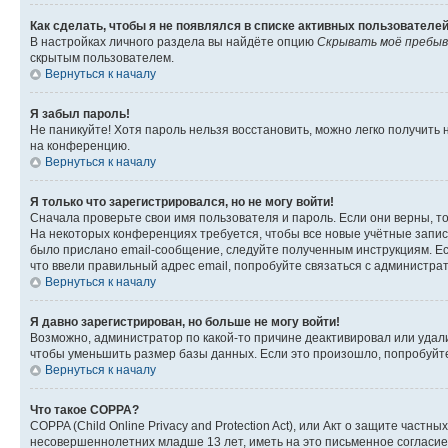
Как сделать, чтобы я не появлялся в списке активных пользователе
В настройках личного раздела вы найдёте опцию
Скрывать моё пребыв
скрытым пользователем.
Вернуться к началу
Я забыл пароль!
Не паникуйте! Хотя пароль нельзя восстановить, можно легко получить
на конференцию.
Вернуться к началу
Я только что зарегистрировался, но не могу войти!
Сначала проверьте свои имя пользователя и пароль. Если они верны, т
На некоторых конференциях требуется, чтобы все новые учётные запис
было прислано email-сообщение, следуйте полученным инструкциям. Есл
что ввели правильный адрес email, попробуйте связаться с администра
Вернуться к началу
Я давно зарегистрирован, но больше не могу войти!
Возможно, администратор по какой-то причине деактивировал или удал
чтобы уменьшить размер базы данных. Если это произошло, попробуйте 
Вернуться к началу
Что такое COPPA?
COPPA (Child Online Privacy and Protection Act), или Акт о защите час
несовершеннолетних младше 13 лет, иметь на это письменное согласи