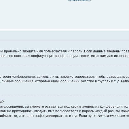
вы правильно вводите имя пользователя и пароль. Если данные введены прав
равильно настроил конфигурацию конференции, свяжитесь с ним для исправле
 настроил конференцию: должны ли вы зарегистрироваться, чтобы размещать 
чные сообщения, отправка email-сообщений, участие в группах и т. д. Регис
я?
ом посещении
, вы сможете оставаться под своим именем на конференции тол
ы вам не приходилось вводить имя пользователя и пароль каждый раз, вы мож
блиотеке, интернет-кафе, университете и т. д. Если пункт
Автоматически вх