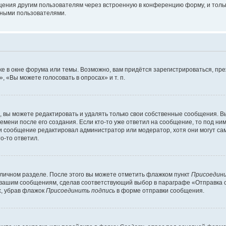
щения другим пользователям через встроенную в конференцию форму, и толь
мными пользователями.
е в окне форума или темы. Возможно, вам придётся зарегистрироваться, пр
 «Вы можете голосовать в опросах» и т. п.
вы можете редактировать и удалять только свои собственные сообщения. В
емени после его создания. Если кто-то уже ответил на сообщение, то под ни
сли сообщение редактировал администратор или модератор, хотя они могут са
о-то ответил.
 личном разделе. После этого вы можете отметить флажком пункт
Присоедини
 вашим сообщениям, сделав соответствующий выбор в параграфе «Отправка 
х, убрав флажок
Присоединить подпись
в форме отправки сообщения.