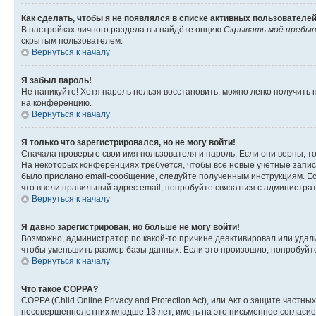
Как сделать, чтобы я не появлялся в списке активных пользователе
В настройках личного раздела вы найдёте опцию
Скрывать моё пребыв
скрытым пользователем.
Вернуться к началу
Я забыл пароль!
Не паникуйте! Хотя пароль нельзя восстановить, можно легко получить
на конференцию.
Вернуться к началу
Я только что зарегистрировался, но не могу войти!
Сначала проверьте свои имя пользователя и пароль. Если они верны, т
На некоторых конференциях требуется, чтобы все новые учётные запис
было прислано email-сообщение, следуйте полученным инструкциям. Есл
что ввели правильный адрес email, попробуйте связаться с администра
Вернуться к началу
Я давно зарегистрирован, но больше не могу войти!
Возможно, администратор по какой-то причине деактивировал или удал
чтобы уменьшить размер базы данных. Если это произошло, попробуйте 
Вернуться к началу
Что такое COPPA?
COPPA (Child Online Privacy and Protection Act), или Акт о защите час
несовершеннолетних младше 13 лет, иметь на это письменное согласи