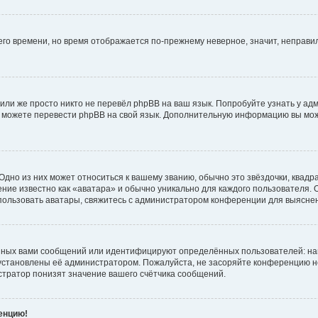
него времени, но время отображается по-прежнему неверное, значит, неправ
или же просто никто не перевёл phpBB на ваш язык. Попробуйте узнать у ад
ами можете перевести phpBB на свой язык. Дополнительную информацию вы мо
дно из них может относиться к вашему званию, обычно это звёздочки, квадр
ние известно как «аватара» и обычно уникально для каждого пользователя. О
использовать аватары, свяжитесь с администратором конференции для выясне
нных вами сообщений или идентифицируют определённых пользователей: на
установлены её администратором. Пожалуйста, не засоряйте конференцию н
тратор понизят значение вашего счётчика сообщений.
ренцию!