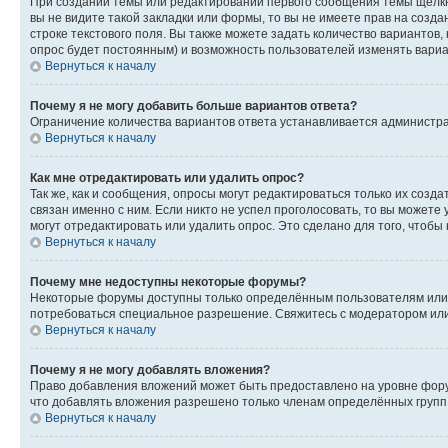
При создании темы или редактировании первого сообщения темы щёлкн
вы не видите такой закладки или формы, то вы не имеете прав на созда
строке текстового поля. Вы также можете задать количество вариантов,
опрос будет постоянным) и возможность пользователей изменять вариан
Вернуться к началу
Почему я не могу добавить больше вариантов ответа?
Ограничение количества вариантов ответа устанавливается администр
Вернуться к началу
Как мне отредактировать или удалить опрос?
Так же, как и сообщения, опросы могут редактироваться только их соз
связан именно с ним. Если никто не успел проголосовать, то вы можете
могут отредактировать или удалить опрос. Это сделано для того, чтобы
Вернуться к началу
Почему мне недоступны некоторые форумы?
Некоторые форумы доступны только определённым пользователям или г
потребоваться специальное разрешение. Свяжитесь с модератором ил
Вернуться к началу
Почему я не могу добавлять вложения?
Право добавления вложений может быть предоставлено на уровне фору
что добавлять вложения разрешено только членам определённых групп.
Вернуться к началу