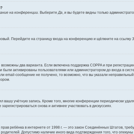
й?
ание на конференции
. Выберите
Да
, и вы будете видны только администрат
 новый. Перейдите на страницу входа на конференцию и щёлкните на ссылку
З
о возможны два варианта. Если включена поддержка COPPA и при регистрации 
и были активированы пользователями или администратором до входа в систе
и email-сообщение не получено, то возможно, что вы указали неправильный 
тором.
ил вашу учётную запись. Кроме того, многие конференции периодически уда
зарегистрироваться снова и активнее участвовать в дискуссиях.
тных прав ребёнка в интернете от 1998 г. — это закон Соединённых Штатов, т
е родителей. Допустимо наличие иного вида подтверждения того, что опек