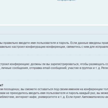
вы правильно вводите имя пользователя и пароль. Если данные введены прав
равильно настроил конфигурацию конференции, свяжитесь с ним для исправле
 настроил конференцию: должны ли вы зарегистрироваться, чтобы размещать 
чные сообщения, отправка email-сообщений, участие в группах и т. д. Регис
я?
ом посещении
, вы сможете оставаться под своим именем на конференции тол
ы вам не приходилось вводить имя пользователя и пароль каждый раз, вы мож
блиотеке, интернет-кафе, университете и т. д. Если пункт
Автоматически вх