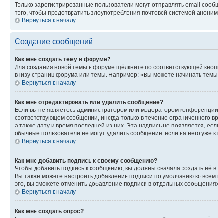
Только зарегистрированные пользователи могут отправлять email-сооб
того, чтобы предотвратить злоупотребления почтовой системой анони
Вернуться к началу
Создание сообщений
Как мне создать тему в форуме?
Для создания новой темы в форуме щёлкните по соответствующей кнопк
внизу страниц форума или темы. Например: «Вы можете начинать темы»,
Вернуться к началу
Как мне отредактировать или удалить сообщение?
Если вы не являетесь администратором или модератором конференции, 
соответствующем сообщении, иногда только в течение ограниченного вр
а также дату и время последней из них. Эта надпись не появляется, е
обычные пользователи не могут удалить сообщение, если на него уже кт
Вернуться к началу
Как мне добавить подпись к своему сообщению?
Чтобы добавить подпись к сообщению, вы должны сначала создать её в
Вы также можете настроить добавление подписи по умолчанию ко всем
это, вы сможете отменить добавление подписи в отдельных сообщения
Вернуться к началу
Как мне создать опрос?