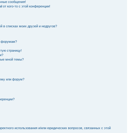
чные сообщения!
l от кого-то с этой конференции!
й в списках моих друзей и недругов?
и форумам?
стую страницу!
и?
ные мной темы?
тему или форум?
ференции?
рректного использования и/или юридических вопросов, связанных с этой