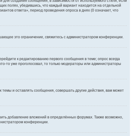
 для создания сообщения, в зависимости от используемого стиля; если
ющих полях, убедившись, что каждый вариант находится на отдельной
иантов ответа», период проведения опроса в днях (0 означает, что
шающее это ограничение, свяжитесь с администратором конференции.
ерейдите к редактированию первого сообщения в теме; опрос всегда
 кто-то уже проголосовал, то только модераторы или администраторы
 темы и оставлять сообщения, совершать другие действия, вам может
шить добавление вложений в определённых форумах. Также возможно,
министратором конференции.