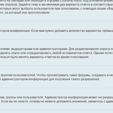
ите на закладке или перейдите в форму
Создать опрос
под основной формой
ние опросов. Задайте тему и как минимум два варианта ответа в соответству
 которые могут выбрать пользователи при голосовании, с помощью опции «Вар
т, за который они проголосовали.
атором конференции. Если вам нужно добавить количество вариантов, превы
дателями, модераторами или администраторами. Для редактирования опроса п
 удалить опрос или отредактировать любой из вариантов ответа. Однако если
 нельзя было менять варианты ответов во время голосования.
руппам пользователей. Чтобы просматривать такие форумы, создавать в них
и администратором конференции для получения такого разрешения.
ма, группы или пользователя. Администратор конференции может не разре
 Если вы не знаете, почему не можете добавлять вложения, свяжитесь с ад