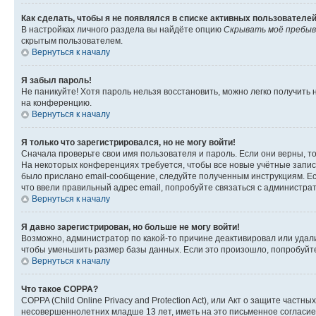
Как сделать, чтобы я не появлялся в списке активных пользователе
В настройках личного раздела вы найдёте опцию
Скрывать моё пребыв
скрытым пользователем.
Вернуться к началу
Я забыл пароль!
Не паникуйте! Хотя пароль нельзя восстановить, можно легко получить
на конференцию.
Вернуться к началу
Я только что зарегистрировался, но не могу войти!
Сначала проверьте свои имя пользователя и пароль. Если они верны, т
На некоторых конференциях требуется, чтобы все новые учётные запис
было прислано email-сообщение, следуйте полученным инструкциям. Есл
что ввели правильный адрес email, попробуйте связаться с администра
Вернуться к началу
Я давно зарегистрирован, но больше не могу войти!
Возможно, администратор по какой-то причине деактивировал или удал
чтобы уменьшить размер базы данных. Если это произошло, попробуйте 
Вернуться к началу
Что такое COPPA?
COPPA (Child Online Privacy and Protection Act), или Акт о защите час
несовершеннолетних младше 13 лет, иметь на это письменное согласи