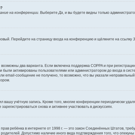
й?
ание на конференции
. Выберите
Да
, и вы будете видны только администрат
 новый. Перейдите на страницу входа на конференцию и щёлкните на ссылку
З
о возможны два варианта. Если включена поддержка COPPA и при регистрации 
и были активированы пользователями или администратором до входа в систе
и email-сообщение не получено, то возможно, что вы указали неправильный 
тором.
ил вашу учётную запись. Кроме того, многие конференции периодически уда
зарегистрироваться снова и активнее участвовать в дискуссиях.
тных прав ребёнка в интернете от 1998 г. — это закон Соединённых Штатов, т
е родителей. Допустимо наличие иного вида подтверждения того, что опек