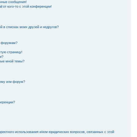
чные сообщения!
l от кого-то с этой конференции!
й в списках моих друзей и недругов?
и форумам?
стую страницу!
и?
ные мной темы?
тему или форум?
ференции?
рректного использования и/или юридических вопросов, связанных с этой