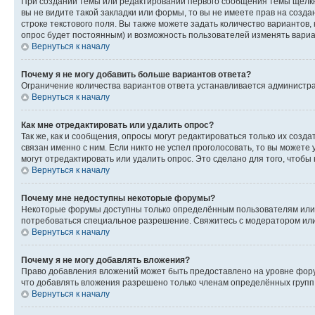
При создании темы или редактировании первого сообщения темы щёлкн
вы не видите такой закладки или формы, то вы не имеете прав на созда
строке текстового поля. Вы также можете задать количество вариантов,
опрос будет постоянным) и возможность пользователей изменять вариан
Вернуться к началу
Почему я не могу добавить больше вариантов ответа?
Ограничение количества вариантов ответа устанавливается администр
Вернуться к началу
Как мне отредактировать или удалить опрос?
Так же, как и сообщения, опросы могут редактироваться только их соз
связан именно с ним. Если никто не успел проголосовать, то вы можете
могут отредактировать или удалить опрос. Это сделано для того, чтобы
Вернуться к началу
Почему мне недоступны некоторые форумы?
Некоторые форумы доступны только определённым пользователям или г
потребоваться специальное разрешение. Свяжитесь с модератором ил
Вернуться к началу
Почему я не могу добавлять вложения?
Право добавления вложений может быть предоставлено на уровне фору
что добавлять вложения разрешено только членам определённых групп.
Вернуться к началу