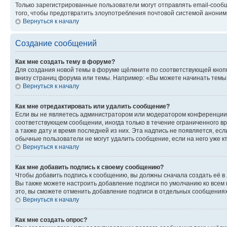
Только зарегистрированные пользователи могут отправлять email-сооб
того, чтобы предотвратить злоупотребления почтовой системой анони
Вернуться к началу
Создание сообщений
Как мне создать тему в форуме?
Для создания новой темы в форуме щёлкните по соответствующей кнопк
внизу страниц форума или темы. Например: «Вы можете начинать темы»,
Вернуться к началу
Как мне отредактировать или удалить сообщение?
Если вы не являетесь администратором или модератором конференции, 
соответствующем сообщении, иногда только в течение ограниченного вр
а также дату и время последней из них. Эта надпись не появляется, е
обычные пользователи не могут удалить сообщение, если на него уже кт
Вернуться к началу
Как мне добавить подпись к своему сообщению?
Чтобы добавить подпись к сообщению, вы должны сначала создать её в
Вы также можете настроить добавление подписи по умолчанию ко всем
это, вы сможете отменить добавление подписи в отдельных сообщения
Вернуться к началу
Как мне создать опрос?