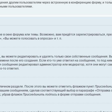
щения другим пользователям через встроенную в конференцию форму, и толь
мными пользователями.
е в окне форума или темы. Возможно, вам придётся зарегистрироваться, пр
 «Вы можете голосовать в опросах» и т. п.
вы можете редактировать и удалять только свои собственные сообщения. В
емени после его создания. Если кто-то уже ответил на сообщение, то под ни
сли сообщение редактировал администратор или модератор, хотя они могут са
о-то ответил.
 личном разделе. После этого вы можете отметить флажком пункт
Присоедини
 вашим сообщениям, сделав соответствующий выбор в параграфе «Отправка 
х, убрав флажок
Присоединить подпись
в форме отправки сообщения.