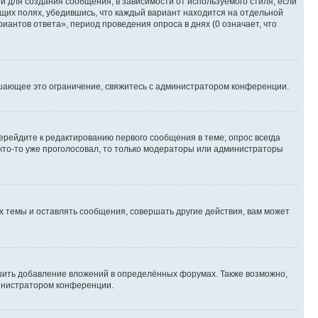
 для создания сообщения, в зависимости от используемого стиля; если
ющих полях, убедившись, что каждый вариант находится на отдельной
иантов ответа», период проведения опроса в днях (0 означает, что
шающее это ограничение, свяжитесь с администратором конференции.
ерейдите к редактированию первого сообщения в теме; опрос всегда
 кто-то уже проголосовал, то только модераторы или администраторы
 темы и оставлять сообщения, совершать другие действия, вам может
шить добавление вложений в определённых форумах. Также возможно,
министратором конференции.