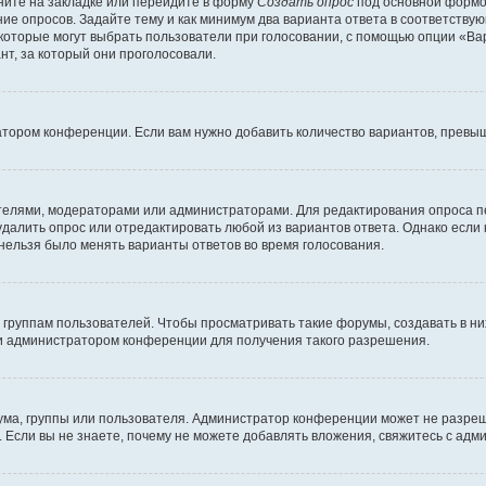
ите на закладке или перейдите в форму
Создать опрос
под основной формой
ние опросов. Задайте тему и как минимум два варианта ответа в соответству
 которые могут выбрать пользователи при голосовании, с помощью опции «Вар
т, за который они проголосовали.
атором конференции. Если вам нужно добавить количество вариантов, превы
дателями, модераторами или администраторами. Для редактирования опроса п
 удалить опрос или отредактировать любой из вариантов ответа. Однако если
 нельзя было менять варианты ответов во время голосования.
руппам пользователей. Чтобы просматривать такие форумы, создавать в них
и администратором конференции для получения такого разрешения.
ма, группы или пользователя. Администратор конференции может не разре
 Если вы не знаете, почему не можете добавлять вложения, свяжитесь с ад