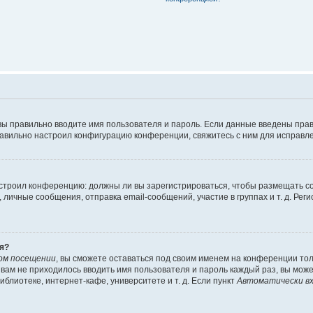
вы правильно вводите имя пользователя и пароль. Если данные введены прав
равильно настроил конфигурацию конференции, свяжитесь с ним для исправле
 настроил конференцию: должны ли вы зарегистрироваться, чтобы размещать 
чные сообщения, отправка email-сообщений, участие в группах и т. д. Регис
я?
ом посещении
, вы сможете оставаться под своим именем на конференции тол
ы вам не приходилось вводить имя пользователя и пароль каждый раз, вы мож
блиотеке, интернет-кафе, университете и т. д. Если пункт
Автоматически вх