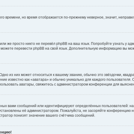
него времени, но время отображается по-прежнему неверное, значит, неправ
или же просто никто не перевёл phpBB на ваш язык. Попробуйте узнать у ад
ами можете перевести phpBB на свой язык. Дополнительную информацию вы мо
дно из них может относиться к вашему званию, обычно это звёздочки, квадр
ние известно как «аватара» и обычно уникально для каждого пользователя. О
использовать аватары, свяжитесь с администратором конференции для выясне
нных вами сообщений или идентифицируют определённых пользователей: на
установлены её администратором. Пожалуйста, не засоряйте конференцию н
тратор понизят значение вашего счётчика сообщений.
ренцию!