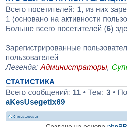
Всего посетителей:
1
, из них зар
1 (основано на активности польз
Больше всего посетителей (
6
) зд
Зарегистрированные пользовател
пользователей
Легенда:
Администраторы
,
Суп
СТАТИСТИКА
Всего сообщений:
11
• Тем:
3
• По
aKesUsegetix69
Список форумов
Создано на основе
phpB