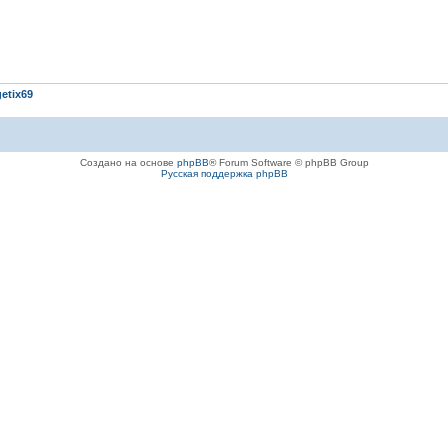
etix69
Создано на основе
phpBB
® Forum Software © phpBB Group
Русская поддержка phpBB