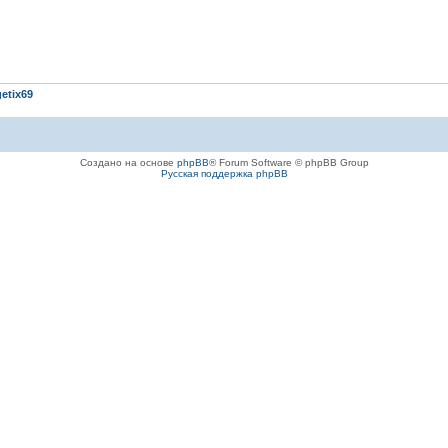
etix69
Создано на основе
phpBB
® Forum Software © phpBB Group
Русская поддержка phpBB