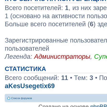
Всего посетителей:
1
, из них зар
1 (основано на активности польз
Больше всего посетителей (
6
) зд
Зарегистрированные пользовател
пользователей
Легенда:
Администраторы
,
Суп
СТАТИСТИКА
Всего сообщений:
11
• Тем:
3
• По
aKesUsegetix69
Список форумов
Создано на основе
phpB