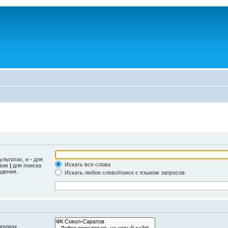
ультатах, и
-
для
Искать все слова
олом
|
для поиска
адения.
Искать любое слово/поиск с языком запросов
орумах