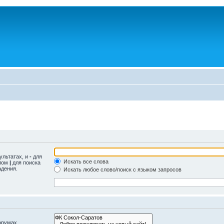
ультатах, и
-
для
Искать все слова
олом
|
для поиска
адения.
Искать любое слово/поиск с языком запросов
орумах