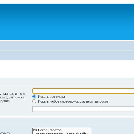
ультатах, и
-
для
Искать все слова
олом
|
для поиска
адения.
Искать любое слово/поиск с языком запросов
орумах