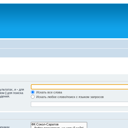
ультатах, и
-
для
Искать все слова
олом
|
для поиска
адения.
Искать любое слово/поиск с языком запросов
орумах