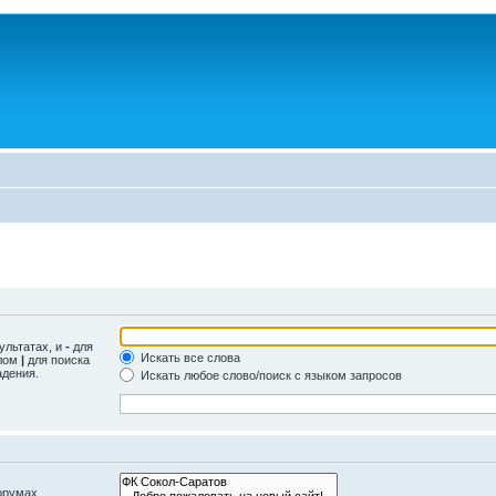
ультатах, и
-
для
Искать все слова
олом
|
для поиска
адения.
Искать любое слово/поиск с языком запросов
орумах