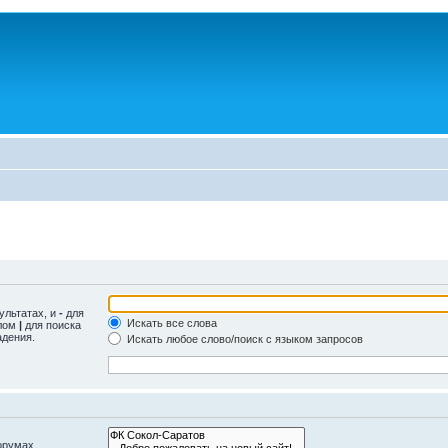
ультатах, и
-
для
Искать все слова
олом
|
для поиска
адения.
Искать любое слово/поиск с языком запросов
орумах