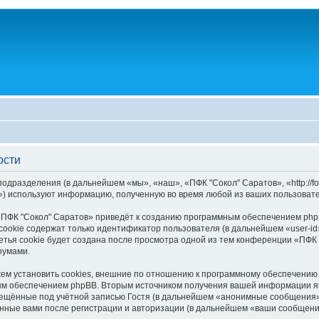
ости
одразделения (в дальнейшем «мы», «наш», «ПФК "Сокол" Саратов», «http://fo
) используют информацию, полученную во время любой из ваших пользовате
ПФК "Сокол" Саратов» приведёт к созданию программным обеспечением php
ookie содержат только идентификатор пользователя (в дальнейшем «user-id»
тья cookie будет создана после просмотра одной из тем конференции «ПФК 
румами.
м установить cookies, внешние по отношению к программному обеспечению p
ым обеспечением phpBB. Вторым источником получения вашей информации я
мещённые под учётной записью Гостя (в дальнейшем «анонимные сообщения»)
енные вами после регистрации и авторизации (в дальнейшем «ваши сообщени