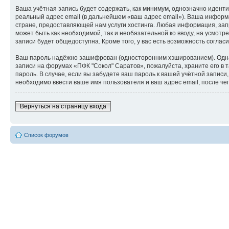
Ваша учётная запись будет содержать, как минимум, однозначно идент
реальный адрес email (в дальнейшем «ваш адрес email»). Ваша инфор
стране, предоставляющей нам услуги хостинга. Любая информация, зап
может быть как необходимой, так и необязательной ко вводу, на усмот
записи будет общедоступна. Кроме того, у вас есть возможность согл
Ваш пароль надёжно зашифрован (односторонним хэшированием). Однако
записи на форумах «ПФК "Сокол" Саратов», пожалуйста, храните его в т
пароль. В случае, если вы забудете ваш пароль к вашей учётной запи
необходимо ввести ваше имя пользователя и ваш адрес email, после ч
Вернуться на страницу входа
Список форумов