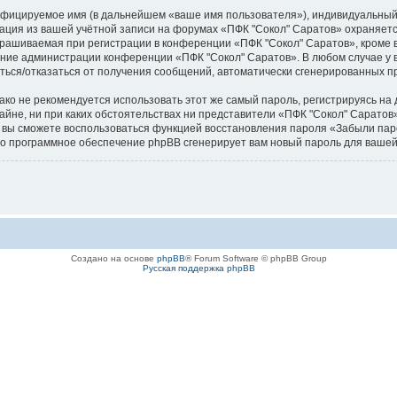
ифицируемое имя (в дальнейшем «ваше имя пользователя»), индивидуальный 
мация из вашей учётной записи на форумах «ПФК "Сокол" Саратов» охраняе
рашиваемая при регистрации в конференции «ПФК "Сокол" Саратов», кроме в
рение администрации конференции «ПФК "Сокол" Саратов». В любом случае у 
аситься/отказаться от получения сообщений, автоматически сгенерированных
 не рекомендуется использовать этот же самый пароль, регистрируясь на д
айне, ни при каких обстоятельствах ни представители «ПФК "Сокол" Саратов»
си, вы сможете воспользоваться функцией восстановления пароля «Забыли п
его программное обеспечение phpBB сгенерирует вам новый пароль для вашей
Создано на основе
phpBB
® Forum Software © phpBB Group
Русская поддержка phpBB