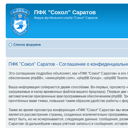
ПФК "Сокол" Саратов
Форум футбольного клуба "Сокол" Саратов
Список форумов
ПФК "Сокол" Саратов - Соглашение о конфиденциальн
Это соглашение подробно объясняет, как «ПФК "Сокол" Саратов» и его п
обеспечение phpBB», «www.phpbb.com», «phpBB Group», «phpBB Teams»
Ваша информация собирается двумя способами. Во-первых, просмотр «
загружаемые в папку временных файлов вашего браузера). Первые две c
автоматически присвоенные вам программным обеспечением phpBB. Тре
прочтённых вами темах, повышая таким образом удобство работы с фо
Также во время просмотра конференции «ПФК "Сокол" Саратов» мы може
является рассмотрение страниц, созданных исключительно программн
могут быть, но не исчерпываются, следующие данные: сообщения, раз
Саратов» (в дальнейшем «ваша учётная запись») и сообщения, оставл