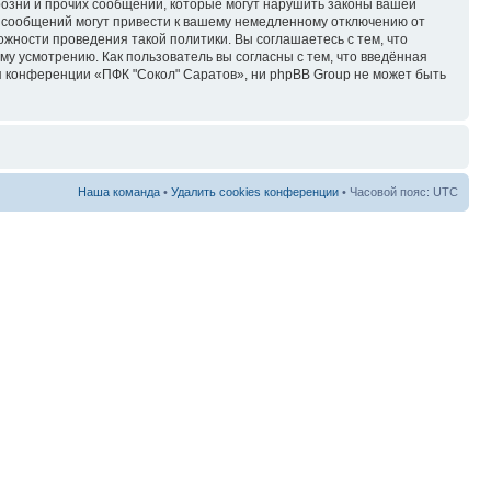
озни и прочих сообщений, которые могут нарушить законы вашей
х сообщений могут привести к вашему немедленному отключению от
ожности проведения такой политики. Вы соглашаетесь с тем, что
у усмотрению. Как пользователь вы согласны с тем, что введённая
я конференции «ПФК "Сокол" Саратов», ни phpBB Group не может быть
Наша команда
•
Удалить cookies конференции
• Часовой пояс: UTC