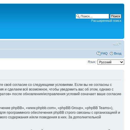
Расширенный поиск
FAQ
Вход
Язык:
ете своё согласие со следующими условиями. Если вы не согласны с
я и сделаем всё возможное, чтобы уведомить вас об этом, однако с
аратов» после обновления/исправления условий означает ваше согласие
чение phpBB», «www.phpbb.com», «phpBB Group», «phpBB Teams»),
для программного обеспечения phpBB строго связаны с организацией и
мого содержания и/или поведения в них. За дополнительной