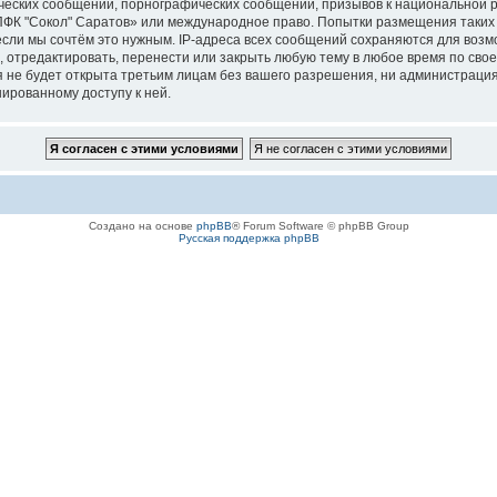
ческих сообщений, порнографических сообщений, призывов к национальной р
«ПФК "Сокол" Саратов» или международное право. Попытки размещения таки
если мы сочтём это нужным. IP-адреса всех сообщений сохраняются для возм
отредактировать, перенести или закрыть любую тему в любое время по своем
 не будет открыта третьим лицам без вашего разрешения, ни администраци
нированному доступу к ней.
Создано на основе
phpBB
® Forum Software © phpBB Group
Русская поддержка phpBB