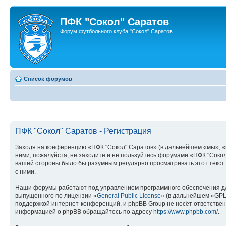
ПФК "Сокол" Саратов
Форум футбольного клуба "Сокол" Саратов
Список форумов
ПФК "Сокол" Саратов - Регистрация
Заходя на конференцию «ПФК "Сокол" Саратов» (в дальнейшем «мы», «наш
ними, пожалуйста, не заходите и не пользуйтесь форумами «ПФК "Сокол
вашей стороны было бы разумным регулярно просматривать этот текст 
с ними.
Наши форумы работают под управлением программного обеспечения дл
выпущенного по лицензии «
General Public License
» (в дальнейшем «GPL
поддержкой интернет-конференций, и phpBB Group не несёт ответствен
информацией о phpBB обращайтесь по адресу
https://www.phpbb.com/
.