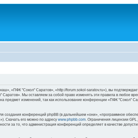
», «ПФК "Сокол" Саратов», «http://forum.sokol-saratov.ru»), вы подтвержда
" Саратов». Мы оставляем за собой право изменять эти правила в любое врем
на предмет изменений, так как использование конференции «ПФК "Сокол" С
я создания конференций phpBB (в дальнейшем «они», «программное обеспе
»). Скачать его можно по адресу
www.phpbb.com
. Ограничения лицензии GPL 
ности за то, что администрация конференций определяет в качестве допусти