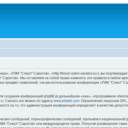
», «ПФК "Сокол" Саратов», «http://forum.sokol-saratov.ru»), вы подтвержда
" Саратов». Мы оставляем за собой право изменять эти правила в любое врем
на предмет изменений, так как использование конференции «ПФК "Сокол" С
я создания конференций phpBB (в дальнейшем «они», «программное обеспе
»). Скачать его можно по адресу
www.phpbb.com
. Ограничения лицензии GPL 
ности за то, что администрация конференций определяет в качестве допусти
ческих сообщений, порнографических сообщений, призывов к национальной р
«ПФК "Сокол" Саратов» или международное право. Попытки размещения таки