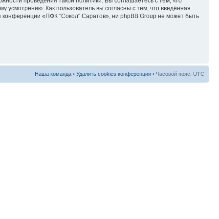
ожности проведения такой политики. Вы соглашаетесь с тем, что
у усмотрению. Как пользователь вы согласны с тем, что введённая
я конференции «ПФК "Сокол" Саратов», ни phpBB Group не может быть
Наша команда
•
Удалить cookies конференции
• Часовой пояс: UTC