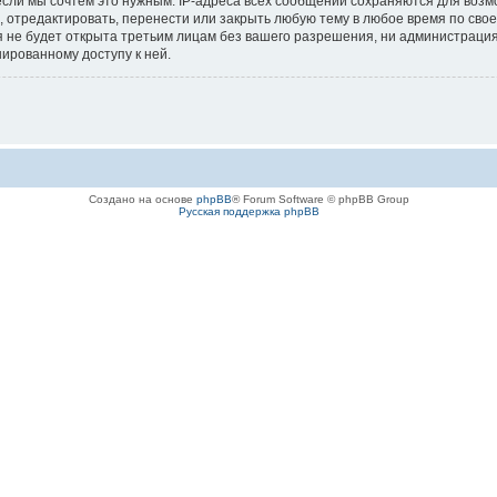
если мы сочтём это нужным. IP-адреса всех сообщений сохраняются для возм
отредактировать, перенести или закрыть любую тему в любое время по своем
 не будет открыта третьим лицам без вашего разрешения, ни администраци
нированному доступу к ней.
Создано на основе
phpBB
® Forum Software © phpBB Group
Русская поддержка phpBB