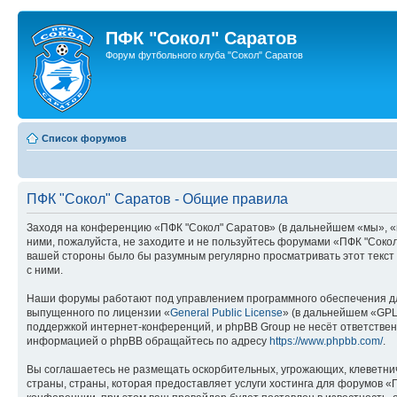
ПФК "Сокол" Саратов
Форум футбольного клуба "Сокол" Саратов
Список форумов
ПФК "Сокол" Саратов - Общие правила
Заходя на конференцию «ПФК "Сокол" Саратов» (в дальнейшем «мы», «наш
ними, пожалуйста, не заходите и не пользуйтесь форумами «ПФК "Сокол
вашей стороны было бы разумным регулярно просматривать этот текст 
с ними.
Наши форумы работают под управлением программного обеспечения дл
выпущенного по лицензии «
General Public License
» (в дальнейшем «GPL
поддержкой интернет-конференций, и phpBB Group не несёт ответствен
информацией о phpBB обращайтесь по адресу
https://www.phpbb.com/
.
Вы соглашаетесь не размещать оскорбительных, угрожающих, клеветни
страны, страны, которая предоставляет услуги хостинга для форумов 