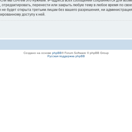
если мы сочтём это нужным. IP-адреса всех сообщений сохраняются для возм
отредактировать, перенести или закрыть любую тему в любое время по своем
 не будет открыта третьим лицам без вашего разрешения, ни администраци
нированному доступу к ней.
Создано на основе
phpBB
® Forum Software © phpBB Group
Русская поддержка phpBB