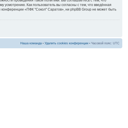
ожности проведения такой политики. Вы соглашаетесь с тем, что
у усмотрению. Как пользователь вы согласны с тем, что введённая
я конференции «ПФК "Сокол" Саратов», ни phpBB Group не может быть
Наша команда
•
Удалить cookies конференции
• Часовой пояс: UTC