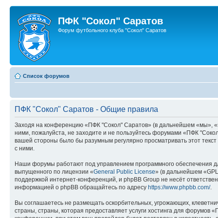
ПФК "Сокол" Саратов
Форум футбольного клуба "Сокол" Саратов
Список форумов
ПФК "Сокол" Саратов - Общие правила
Заходя на конференцию «ПФК "Сокол" Саратов» (в дальнейшем «мы», «наш
ними, пожалуйста, не заходите и не пользуйтесь форумами «ПФК "Сокол
вашей стороны было бы разумным регулярно просматривать этот текст 
с ними.
Наши форумы работают под управлением программного обеспечения дл
выпущенного по лицензии «
General Public License
» (в дальнейшем «GPL
поддержкой интернет-конференций, и phpBB Group не несёт ответствен
информацией о phpBB обращайтесь по адресу
https://www.phpbb.com/
.
Вы соглашаетесь не размещать оскорбительных, угрожающих, клеветни
страны, страны, которая предоставляет услуги хостинга для форумов 