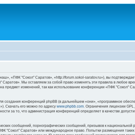
», «ПФК "Сокол" Саратов», «http://forum.sokol-saratov.ru»), вы подтвержда
" Саратов». Мы оставляем за собой право изменять эти правила в любое врем
на предмет изменений, так как использование конференции «ПФК "Сокол" С
я создания конференций phpBB (в дальнейшем «они», «программное обеспе
»). Скачать его можно по адресу
www.phpbb.com
. Ограничения лицензии GPL 
ности за то, что администрация конференций определяет в качестве допусти
ческих сообщений, порнографических сообщений, призывов к национальной р
«ПФК "Сокол" Саратов» или международное право. Попытки размещения таки